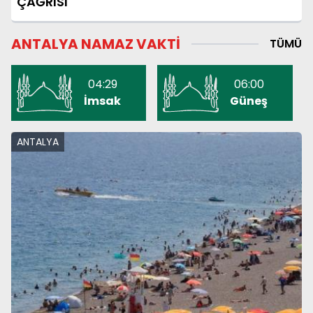
ÇAĞRISI
ANTALYA NAMAZ VAKTİ
TÜMÜ
04:29
06:00
İmsak
Güneş
ANTALYA