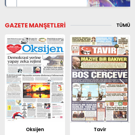
GAZETE MANŞETLERİ
TÜMÜ
Tavir
Agos