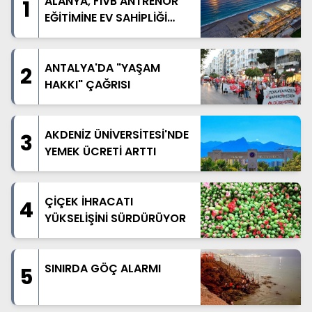
ALANYA, FIVB ANTRENÖR
1
EĞİTİMİNE EV SAHİPLİĞİ
YAPACAK
ANTALYA'DA "YAŞAM
2
HAKKI" ÇAĞRISI
AKDENİZ ÜNİVERSİTESİ'NDE
3
YEMEK ÜCRETİ ARTTI
ÇİÇEK İHRACATI
4
YÜKSELİŞİNİ SÜRDÜRÜYOR
SINIRDA GÖÇ ALARMI
5