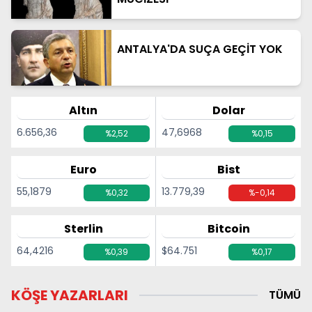
ANTALYA'DA SUÇA GEÇİT YOK
Altın
Dolar
6.656,36
47,6968
%2,52
%0,15
Euro
Bist
55,1879
13.779,39
%0,32
%-0,14
Sterlin
Bitcoin
64,4216
$64.751
%0,39
%0,17
KÖŞE YAZARLARI
TÜMÜ