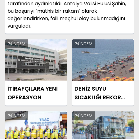
tarafından aydınlatıldı. Antalya Valisi Hulusi Şahin,
bu başarıyı "müthiş bir rakam" olarak
değerlendirirken, faili meçhul olay bulunmadığını
vurguladı.
GÜNDEM
GÜNDEM
İTİRAFÇILARA YENİ
DENİZ SUYU
OPERASYON
SICAKLIĞI REKOR
SEVİYELERE
YAKLAŞTI
GÜNDEM
GÜNDEM