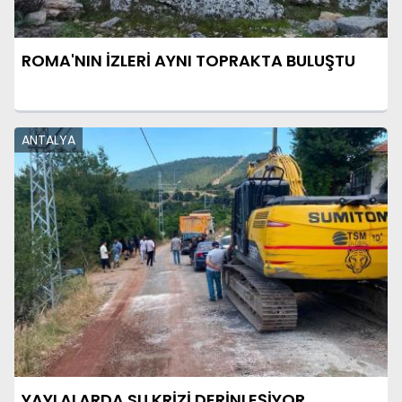
ROMA'NIN İZLERİ AYNI TOPRAKTA BULUŞTU
ANTALYA
YAYLALARDA SU KRİZİ DERİNLEŞİYOR