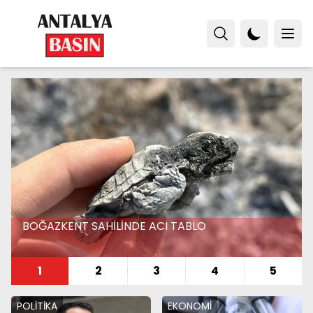
CHP’DE BÜYÜK KOPUŞ
1
2
3
4
5
EKONOMİ
TÜRKİYE