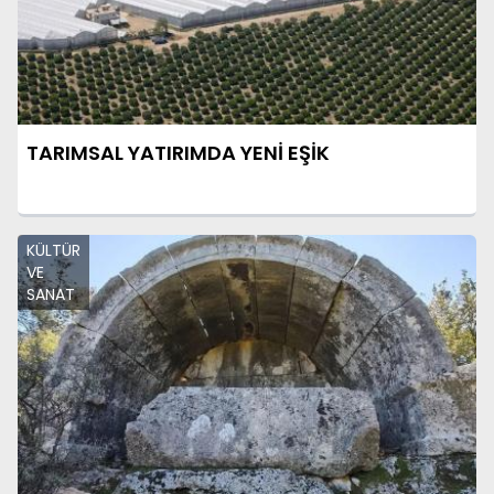
TARIMSAL YATIRIMDA YENİ EŞİK
KÜLTÜR
VE
SANAT