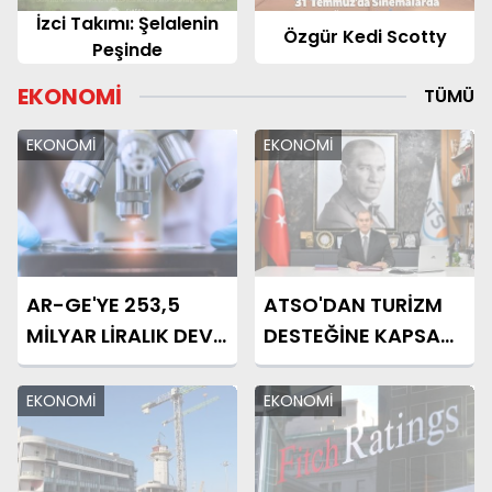
Örümcek-Adam:
Özgür Kedi Scotty
Yepyeni Bir Gün
EKONOMİ
TÜMÜ
EKONOMİ
EKONOMİ
AR-GE'YE 253,5
ATSO'DAN TURİZM
MİLYAR LİRALIK DEV
DESTEĞİNE KAPSAM
YATIRIM
ÇAĞRISI
EKONOMİ
EKONOMİ