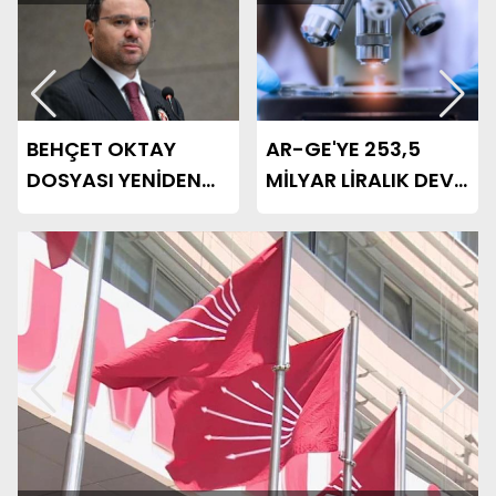
AR-GE'YE 253,5
GÜMRÜKTE CANLI
MİLYAR LİRALIK DEV
KAÇAKÇILIĞINA
YATIRIM
GEÇİT YOK!