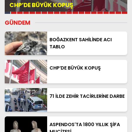
71 İLDE ZEHİR TACİRLERİNE DARBE
GÜNDEM
BOĞAZKENT SAHİLİNDE ACI
TABLO
CHP’DE BÜYÜK KOPUŞ
71 İLDE ZEHİR TACİRLERİNE DARBE
ASPENDOS'TA 1800 YILLIK ŞİFA
MUCİZESİ